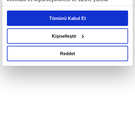
reklam/pazarlama faaliyetlerinin yapılması, amaçlarıyla
sınırlı olarak açık rızanız dahilinde kullanılacaktır.
Tümünü Kabul Et
Çerezlere ilişkin tercihlerinizi çerez paneli vasıtasıyla
belirleyebilirsiniz. Çerezlere ilişkin detaylı bilgi için
Ayarlar butonuna tıklayabilir,
Çerez Bilgilendirme
Kişiselleştir
Metnimizi ziyaret edebilirsiniz.
6698 sayılı Kişisel Verilerin Korunması Kanunu uyarınca
Reddet
hazırlanmış olan İnternet Sitesi Aydınlatma Metnimizi
okumak ve sitemizi ziyaretiniz kapsamında
gerçekleştirilen veri işleme faaliyetleri ile ilgili daha
detaylı bilgi almak için lütfen
tıklayınız.