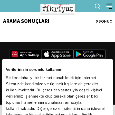
ARAMA SONUÇLARI
0 SONUÇ
Verilerinizin sorumlu kullanımı
Sizlere daha iyi bir hizmet sunabilmek için İnternet
2026
Fikriyat
. Tüm hakları saklıdır.
Sitemizde kendimize ve üçüncü kişilere ait çerezler
kullanılmaktadır. Bu çerezler vasıtasıyla çeşitli kişisel
verileriniz işlenmekte olup gerekli olan çerezler bilgi
toplumu hizmetlerinin sunulması amacıyla
kullanılmaktadır. Diğer çerezler, sitemizin daha işlevsel
kılınması ve kişiselleştirilmesi ve sizlere yönelik