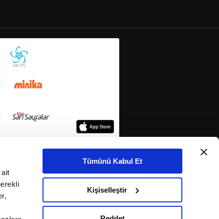
Tümünü Kabul Et
ait
erekli
Kişiselleştir
r,
Reddet