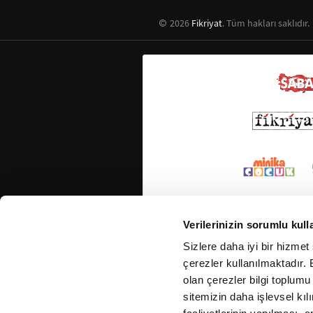
2026
Fikriyat
. Tüm hakları saklıdır.
Verilerinizin sorumlu kull
Sizlere daha iyi bir hizmet
çerezler kullanılmaktadır. B
olan çerezler bilgi toplumu
sitemizin daha işlevsel kıl