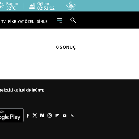
Bugün
Öğlene
32°C
02:51:12
 TV
FİKRİYAT ÖZEL
DİNLE
0 SONUÇ
R
GİZLİLİK BİLDİRİMİ
KÜNYE