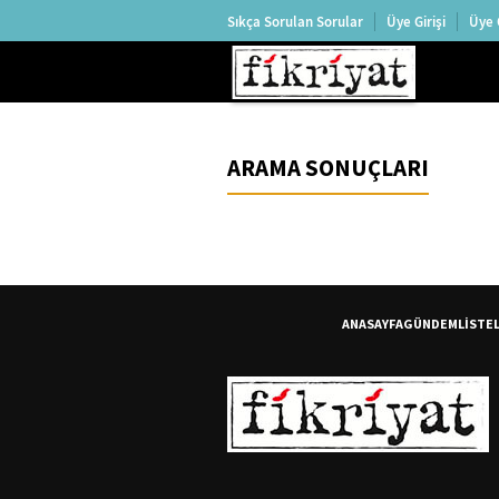
Sıkça Sorulan Sorular
Üye Girişi
Üye 
ARAMA SONUÇLARI
ANASAYFA
GÜNDEM
LİSTE