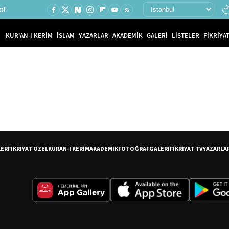
Ol
KUR'AN-I KERİM
İSLAM
YAZARLAR
AKADEMİK
GALERİ
LİSTELER
FİKRİYAT
LER
FİKRİYAT ÖZEL
KURAN-I KERİM
AKADEMİK
FOTOĞRAF
GALERİ
FİKRİYAT TV
YAZARLA