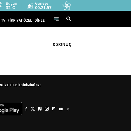
Bugün
Güneşe
32°C
00:21:57
 TV
FİKRİYAT ÖZEL
DİNLE
0 SONUÇ
R
GİZLİLİK BİLDİRİMİ
KÜNYE