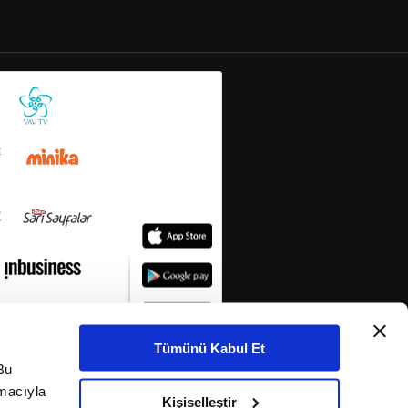
Tümünü Kabul Et
Bu
amacıyla
Kişiselleştir