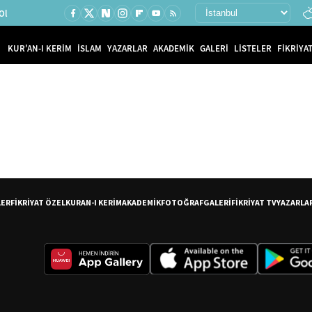
Ol
KUR'AN-I KERİM
İSLAM
YAZARLAR
AKADEMİK
GALERİ
LİSTELER
FİKRİYAT
LER
FİKRİYAT ÖZEL
KURAN-I KERİM
AKADEMİK
FOTOĞRAF
GALERİ
FİKRİYAT TV
YAZARLA