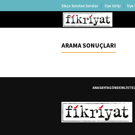
Sıkça Sorulan Sorular
Üye Girişi
Üye 
ARAMA SONUÇLARI
ANASAYFA
GÜNDEM
LİSTE