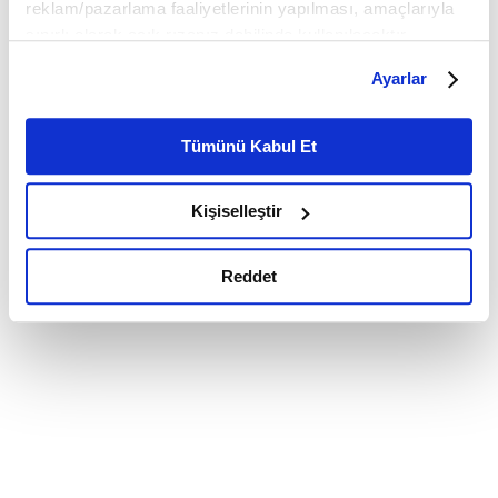
reklam/pazarlama faaliyetlerinin yapılması, amaçlarıyla
sınırlı olarak açık rızanız dahilinde kullanılacaktır.
Çerezlere ilişkin tercihlerinizi çerez paneli vasıtasıyla
Ayarlar
belirleyebilirsiniz. Çerezlere ilişkin detaylı bilgi için
Ayarlar butonuna tıklayabilir,
Çerez Bilgilendirme
Metnimizi ziyaret edebilirsiniz.
Tümünü Kabul Et
6698 sayılı Kişisel Verilerin Korunması Kanunu uyarınca
hazırlanmış olan İnternet Sitesi Aydınlatma Metnimizi
Kişiselleştir
okumak ve sitemizi ziyaretiniz kapsamında
gerçekleştirilen veri işleme faaliyetleri ile ilgili daha
detaylı bilgi almak için lütfen
tıklayınız.
Reddet