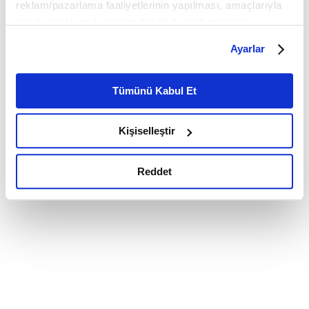
reklam/pazarlama faaliyetlerinin yapılması, amaçlarıyla
sınırlı olarak açık rızanız dahilinde kullanılacaktır.
Çerezlere ilişkin tercihlerinizi çerez paneli vasıtasıyla
Ayarlar
belirleyebilirsiniz. Çerezlere ilişkin detaylı bilgi için
Ayarlar butonuna tıklayabilir,
Çerez Bilgilendirme
Metnimizi ziyaret edebilirsiniz.
Tümünü Kabul Et
6698 sayılı Kişisel Verilerin Korunması Kanunu uyarınca
hazırlanmış olan İnternet Sitesi Aydınlatma Metnimizi
Kişiselleştir
okumak ve sitemizi ziyaretiniz kapsamında
gerçekleştirilen veri işleme faaliyetleri ile ilgili daha
detaylı bilgi almak için lütfen
tıklayınız.
Reddet