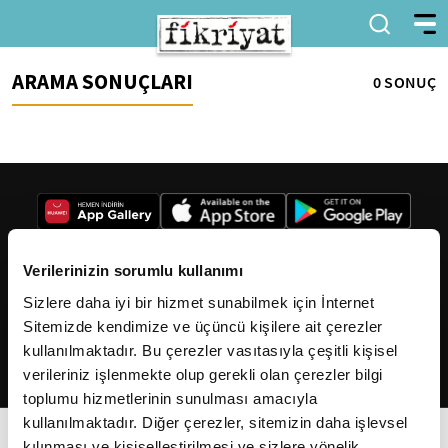
ARAMA SONUÇLARI
0 SONUÇ
Verilerinizin sorumlu kullanımı
Sizlere daha iyi bir hizmet sunabilmek için İnternet
2026
Fikriyat
. Tüm hakları saklıdır.
Sitemizde kendimize ve üçüncü kişilere ait çerezler
kullanılmaktadır. Bu çerezler vasıtasıyla çeşitli kişisel
verileriniz işlenmekte olup gerekli olan çerezler bilgi
toplumu hizmetlerinin sunulması amacıyla
kullanılmaktadır. Diğer çerezler, sitemizin daha işlevsel
kılınması ve kişiselleştirilmesi ve sizlere yönelik