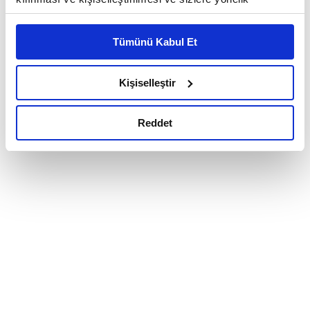
reklam/pazarlama faaliyetlerinin yapılması, amaçlarıyla
sınırlı olarak açık rızanız dahilinde kullanılacaktır.
Tümünü Kabul Et
Çerezlere ilişkin tercihlerinizi çerez paneli vasıtasıyla
belirleyebilirsiniz. Çerezlere ilişkin detaylı bilgi için
Ayarlar butonuna tıklayabilir,
Çerez Bilgilendirme
Kişiselleştir
Metnimizi ziyaret edebilirsiniz.
6698 sayılı Kişisel Verilerin Korunması Kanunu uyarınca
Reddet
hazırlanmış olan İnternet Sitesi Aydınlatma Metnimizi
okumak ve sitemizi ziyaretiniz kapsamında
gerçekleştirilen veri işleme faaliyetleri ile ilgili daha
detaylı bilgi almak için lütfen
tıklayınız.