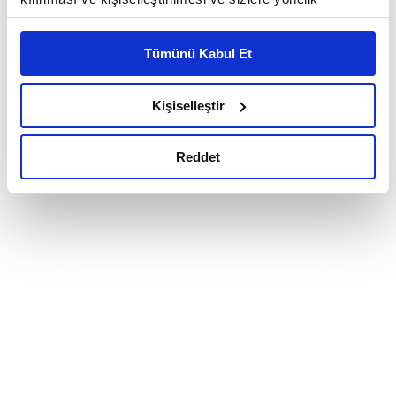
reklam/pazarlama faaliyetlerinin yapılması, amaçlarıyla
sınırlı olarak açık rızanız dahilinde kullanılacaktır.
Tümünü Kabul Et
Çerezlere ilişkin tercihlerinizi çerez paneli vasıtasıyla
belirleyebilirsiniz. Çerezlere ilişkin detaylı bilgi için
Ayarlar butonuna tıklayabilir,
Çerez Bilgilendirme
Kişiselleştir
Metnimizi ziyaret edebilirsiniz.
6698 sayılı Kişisel Verilerin Korunması Kanunu uyarınca
Reddet
hazırlanmış olan İnternet Sitesi Aydınlatma Metnimizi
okumak ve sitemizi ziyaretiniz kapsamında
gerçekleştirilen veri işleme faaliyetleri ile ilgili daha
detaylı bilgi almak için lütfen
tıklayınız.