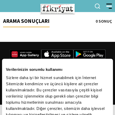
ARAMA SONUÇLARI
0 SONUÇ
Verilerinizin sorumlu kullanımı
Sizlere daha iyi bir hizmet sunabilmek için İnternet
2026
Fikriyat
. Tüm hakları saklıdır.
Sitemizde kendimize ve üçüncü kişilere ait çerezler
kullanılmaktadır. Bu çerezler vasıtasıyla çeşitli kişisel
verileriniz işlenmekte olup gerekli olan çerezler bilgi
toplumu hizmetlerinin sunulması amacıyla
kullanılmaktadır. Diğer çerezler, sitemizin daha işlevsel
kılınması ve kişiselleştirilmesi ve sizlere yönelik