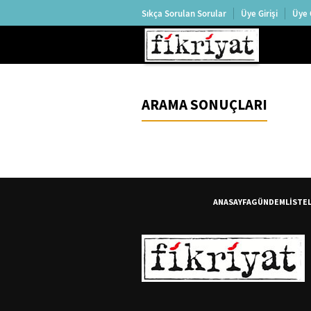
Sıkça Sorulan Sorular
Üye Girişi
Üye 
ARAMA SONUÇLARI
ANASAYFA
GÜNDEM
LİSTE