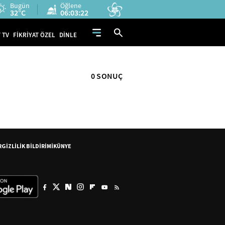
Bugün
Öğlene
32°C
06:03:22
 TV
FİKRİYAT ÖZEL
DİNLE
0 SONUÇ
R
GİZLİLİK BİLDİRİMİ
KÜNYE