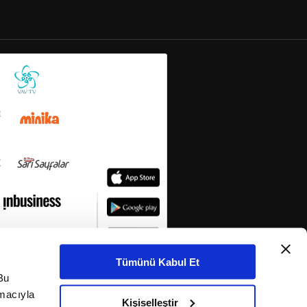
Tümünü Kabul Et
Bu
amacıyla
Kişiselleştir