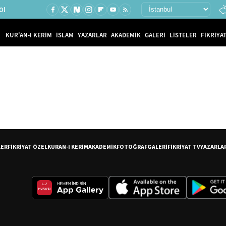
Ol
KUR'AN-I KERİM
İSLAM
YAZARLAR
AKADEMİK
GALERİ
LİSTELER
FİKRİYAT
LER
FİKRİYAT ÖZEL
KURAN-I KERİM
AKADEMİK
FOTOĞRAF
GALERİ
FİKRİYAT TV
YAZARLA