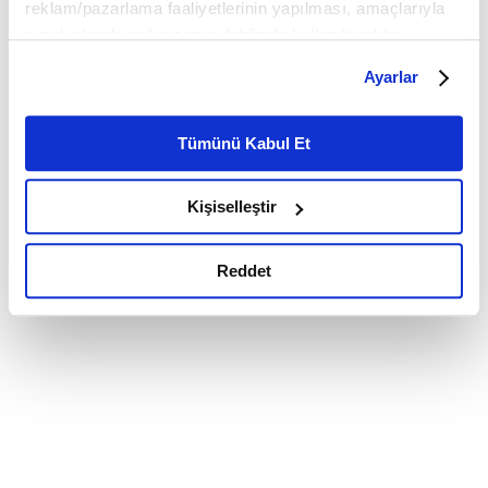
reklam/pazarlama faaliyetlerinin yapılması, amaçlarıyla
sınırlı olarak açık rızanız dahilinde kullanılacaktır.
Çerezlere ilişkin tercihlerinizi çerez paneli vasıtasıyla
Ayarlar
belirleyebilirsiniz. Çerezlere ilişkin detaylı bilgi için
Ayarlar butonuna tıklayabilir,
Çerez Bilgilendirme
Metnimizi ziyaret edebilirsiniz.
Tümünü Kabul Et
6698 sayılı Kişisel Verilerin Korunması Kanunu uyarınca
hazırlanmış olan İnternet Sitesi Aydınlatma Metnimizi
Kişiselleştir
okumak ve sitemizi ziyaretiniz kapsamında
gerçekleştirilen veri işleme faaliyetleri ile ilgili daha
detaylı bilgi almak için lütfen
tıklayınız.
Reddet