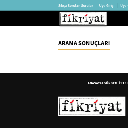
Sıkça Sorulan Sorular
Üye Girişi
Üye 
ARAMA SONUÇLARI
ANASAYFA
GÜNDEM
LİSTE