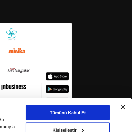
Tümünü Kabul Et
Bu
amacıyla
Kişiselleştir