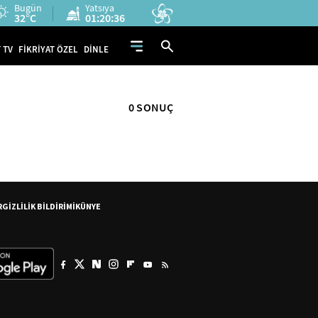
Bugün
Yatsıya
32°C
01:20:35
 TV
FİKRİYAT ÖZEL
DİNLE
0 SONUÇ
R
GİZLİLİK BİLDİRİMİ
KÜNYE