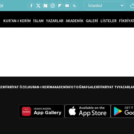
Ol
KUR'AN-I KERİM
İSLAM
YAZARLAR
AKADEMİK
GALERİ
LİSTELER
FİKRİYAT
LER
FİKRİYAT ÖZEL
KURAN-I KERİM
AKADEMİK
FOTOĞRAF
GALERİ
FİKRİYAT TV
YAZARLA