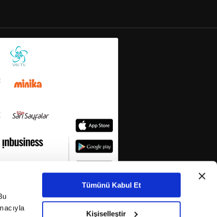
Tümünü Kabul Et
Bu
amacıyla
Kişiselleştir