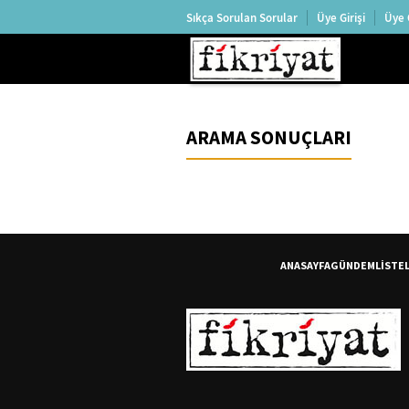
Sıkça Sorulan Sorular
Üye Girişi
Üye 
ARAMA SONUÇLARI
ANASAYFA
GÜNDEM
LİSTE