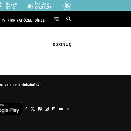
Bugün
İkindiye
32°C
00:28:26
 TV
FİKRİYAT ÖZEL
DİNLE
0 SONUÇ
R
GİZLİLİK BİLDİRİMİ
KÜNYE