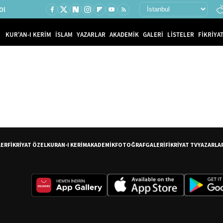
Ol
KUR'AN-I KERİM
İSLAM
YAZARLAR
AKADEMİK
GALERİ
LİSTELER
FİKRİYAT
LER
FİKRİYAT ÖZEL
KURAN-I KERİM
AKADEMİK
FOTOĞRAF
GALERİ
FİKRİYAT TV
YAZARLA