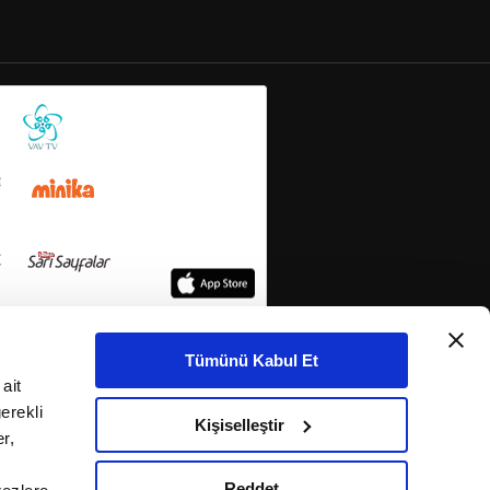
Tümünü Kabul Et
ait
erekli
Kişiselleştir
r,
Reddet