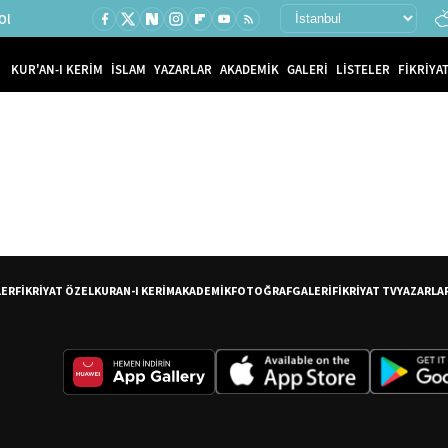
Ol
KUR'AN-I KERİM
İSLAM
YAZARLAR
AKADEMİK
GALERİ
LİSTELER
FİKRİYAT
LER
FİKRİYAT ÖZEL
KURAN-I KERİM
AKADEMİK
FOTOĞRAF
GALERİ
FİKRİYAT TV
YAZARLA