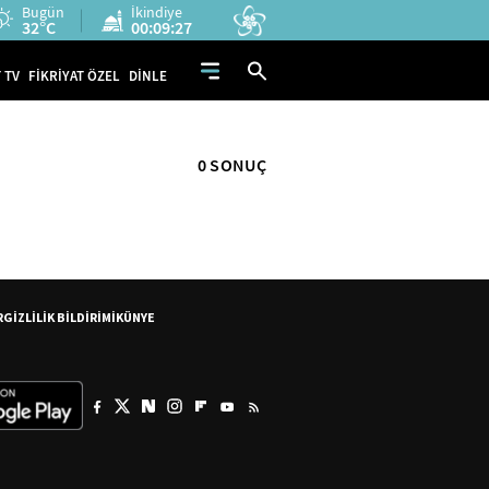
Bugün
İkindiye
32°C
00:09:27
 TV
FİKRİYAT ÖZEL
DİNLE
0 SONUÇ
R
GİZLİLİK BİLDİRİMİ
KÜNYE