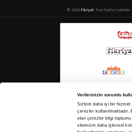
2026
Fikriyat
. Tüm hakları saklıdır.
Verilerinizin sorumlu kull
Sizlere daha iyi bir hizmet
çerezler kullanılmaktadır. B
olan çerezler bilgi toplumu
sitemizin daha işlevsel kıl