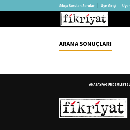
Sıkça Sorulan Sorular
Üye Girişi
Üye 
ARAMA SONUÇLARI
ANASAYFA
GÜNDEM
LİSTE