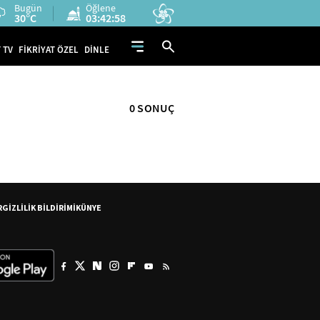
Bugün
Öğlene
30°C
03:42:57
 TV
FİKRİYAT ÖZEL
DİNLE
0 SONUÇ
R
GİZLİLİK BİLDİRİMİ
KÜNYE