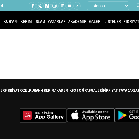
Ol
KUR'AN-I KERİM
İSLAM
YAZARLAR
AKADEMİK
GALERİ
LİSTELER
FİKRİYAT
LER
FİKRİYAT ÖZEL
KURAN-I KERİM
AKADEMİK
FOTOĞRAF
GALERİ
FİKRİYAT TV
YAZARLA