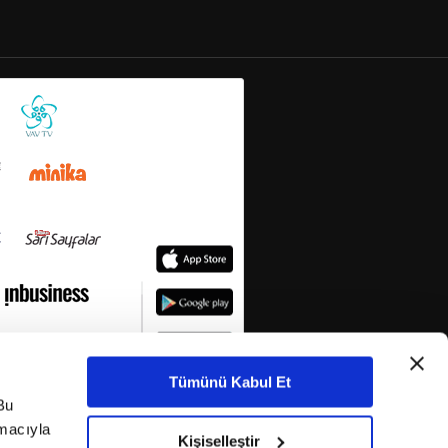
Tümünü Kabul Et
Bu
amacıyla
Kişiselleştir