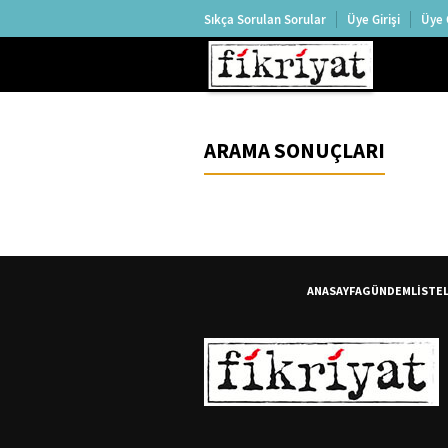
Sıkça Sorulan Sorular
Üye Girişi
Üye 
ARAMA SONUÇLARI
ANASAYFA
GÜNDEM
LİSTE