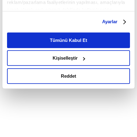
reklam/pazarlama faaliyetlerinin yapılması, amaçlarıyla
sınırlı olarak açık rızanız dahilinde kullanılacaktır.
Çerezlere ilişkin tercihlerinizi çerez paneli vasıtasıyla
Ayarlar
belirleyebilirsiniz. Çerezlere ilişkin detaylı bilgi için
Ayarlar butonuna tıklayabilir,
Çerez Bilgilendirme
Metnimizi ziyaret edebilirsiniz.
Tümünü Kabul Et
6698 sayılı Kişisel Verilerin Korunması Kanunu uyarınca
hazırlanmış olan İnternet Sitesi Aydınlatma Metnimizi
Kişiselleştir
okumak ve sitemizi ziyaretiniz kapsamında
gerçekleştirilen veri işleme faaliyetleri ile ilgili daha
detaylı bilgi almak için lütfen
tıklayınız.
Reddet