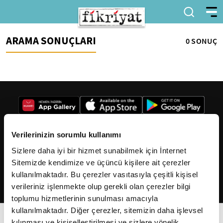
ARAMA SONUÇLARI
0 SONUÇ
Verilerinizin sorumlu kullanımı
Sizlere daha iyi bir hizmet sunabilmek için İnternet
2026
Fikriyat
. Tüm hakları saklıdır.
Sitemizde kendimize ve üçüncü kişilere ait çerezler
kullanılmaktadır. Bu çerezler vasıtasıyla çeşitli kişisel
verileriniz işlenmekte olup gerekli olan çerezler bilgi
toplumu hizmetlerinin sunulması amacıyla
kullanılmaktadır. Diğer çerezler, sitemizin daha işlevsel
kılınması ve kişiselleştirilmesi ve sizlere yönelik