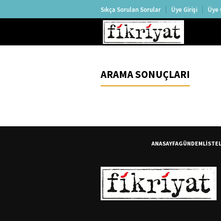
Sıkça Sorulan Sorular
Üye Girişi
Üye 
ARAMA SONUÇLARI
ANASAYFA
GÜNDEM
LİSTE