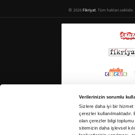
2026
Fikriyat
. Tüm hakları saklıdır.
Verilerinizin sorumlu kull
Sizlere daha iyi bir hizmet
çerezler kullanılmaktadır. B
olan çerezler bilgi toplumu
sitemizin daha işlevsel kıl