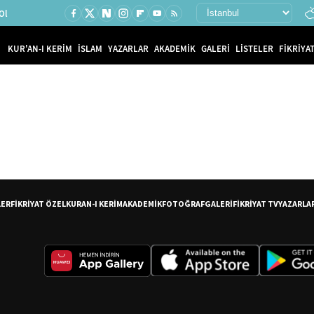
Ol
KUR'AN-I KERİM
İSLAM
YAZARLAR
AKADEMİK
GALERİ
LİSTELER
FİKRİYAT
LER
FİKRİYAT ÖZEL
KURAN-I KERİM
AKADEMİK
FOTOĞRAF
GALERİ
FİKRİYAT TV
YAZARLA