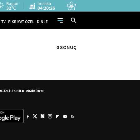
Bugün
İmsaka
32°C
04:20:26
 TV
FİKRİYAT ÖZEL
DİNLE
0 SONUÇ
R
GİZLİLİK BİLDİRİMİ
KÜNYE