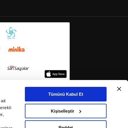
Tümünü Kabul Et
ait
erekli
Kişiselleştir
r,
Reddet