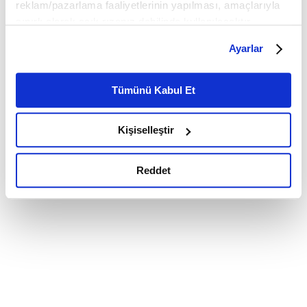
reklam/pazarlama faaliyetlerinin yapılması, amaçlarıyla
sınırlı olarak açık rızanız dahilinde kullanılacaktır.
Çerezlere ilişkin tercihlerinizi çerez paneli vasıtasıyla
Ayarlar
belirleyebilirsiniz. Çerezlere ilişkin detaylı bilgi için
Ayarlar butonuna tıklayabilir,
Çerez Bilgilendirme
Metnimizi ziyaret edebilirsiniz.
Tümünü Kabul Et
6698 sayılı Kişisel Verilerin Korunması Kanunu uyarınca
hazırlanmış olan İnternet Sitesi Aydınlatma Metnimizi
Kişiselleştir
okumak ve sitemizi ziyaretiniz kapsamında
gerçekleştirilen veri işleme faaliyetleri ile ilgili daha
detaylı bilgi almak için lütfen
tıklayınız.
Reddet