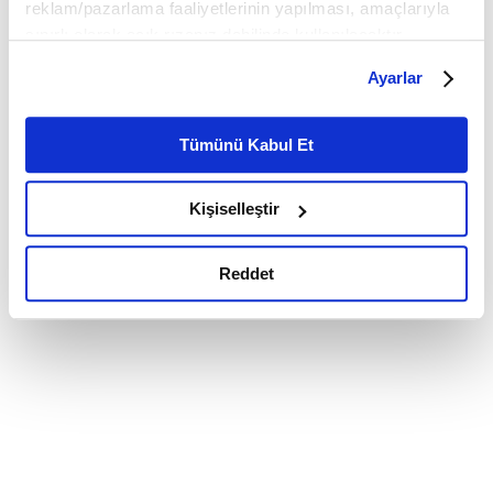
reklam/pazarlama faaliyetlerinin yapılması, amaçlarıyla
sınırlı olarak açık rızanız dahilinde kullanılacaktır.
Çerezlere ilişkin tercihlerinizi çerez paneli vasıtasıyla
Ayarlar
belirleyebilirsiniz. Çerezlere ilişkin detaylı bilgi için
Ayarlar butonuna tıklayabilir,
Çerez Bilgilendirme
Metnimizi ziyaret edebilirsiniz.
Tümünü Kabul Et
6698 sayılı Kişisel Verilerin Korunması Kanunu uyarınca
hazırlanmış olan İnternet Sitesi Aydınlatma Metnimizi
Kişiselleştir
okumak ve sitemizi ziyaretiniz kapsamında
gerçekleştirilen veri işleme faaliyetleri ile ilgili daha
detaylı bilgi almak için lütfen
tıklayınız.
Reddet