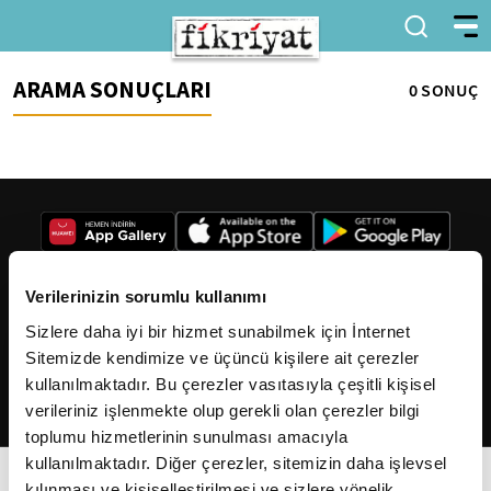
ARAMA SONUÇLARI
0 SONUÇ
Verilerinizin sorumlu kullanımı
Sizlere daha iyi bir hizmet sunabilmek için İnternet
2026
Fikriyat
. Tüm hakları saklıdır.
Sitemizde kendimize ve üçüncü kişilere ait çerezler
kullanılmaktadır. Bu çerezler vasıtasıyla çeşitli kişisel
verileriniz işlenmekte olup gerekli olan çerezler bilgi
toplumu hizmetlerinin sunulması amacıyla
kullanılmaktadır. Diğer çerezler, sitemizin daha işlevsel
kılınması ve kişiselleştirilmesi ve sizlere yönelik