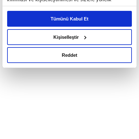
reklam/pazarlama faaliyetlerinin yapılması, amaçlarıyla
sınırlı olarak açık rızanız dahilinde kullanılacaktır.
Tümünü Kabul Et
Çerezlere ilişkin tercihlerinizi çerez paneli vasıtasıyla
belirleyebilirsiniz. Çerezlere ilişkin detaylı bilgi için
Ayarlar butonuna tıklayabilir,
Çerez Bilgilendirme
Kişiselleştir
Metnimizi ziyaret edebilirsiniz.
6698 sayılı Kişisel Verilerin Korunması Kanunu uyarınca
Reddet
hazırlanmış olan İnternet Sitesi Aydınlatma Metnimizi
okumak ve sitemizi ziyaretiniz kapsamında
gerçekleştirilen veri işleme faaliyetleri ile ilgili daha
detaylı bilgi almak için lütfen
tıklayınız.