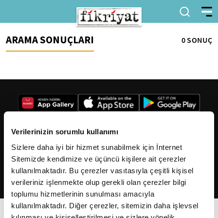
ARAMA SONUÇLARI
0 SONUÇ
Verilerinizin sorumlu kullanımı
Sizlere daha iyi bir hizmet sunabilmek için İnternet
2026
Fikriyat
. Tüm hakları saklıdır.
Sitemizde kendimize ve üçüncü kişilere ait çerezler
kullanılmaktadır. Bu çerezler vasıtasıyla çeşitli kişisel
verileriniz işlenmekte olup gerekli olan çerezler bilgi
toplumu hizmetlerinin sunulması amacıyla
kullanılmaktadır. Diğer çerezler, sitemizin daha işlevsel
kılınması ve kişiselleştirilmesi ve sizlere yönelik