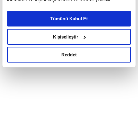
reklam/pazarlama faaliyetlerinin yapılması, amaçlarıyla
sınırlı olarak açık rızanız dahilinde kullanılacaktır.
Tümünü Kabul Et
Çerezlere ilişkin tercihlerinizi çerez paneli vasıtasıyla
belirleyebilirsiniz. Çerezlere ilişkin detaylı bilgi için
Ayarlar butonuna tıklayabilir,
Çerez Bilgilendirme
Kişiselleştir
Metnimizi ziyaret edebilirsiniz.
6698 sayılı Kişisel Verilerin Korunması Kanunu uyarınca
Reddet
hazırlanmış olan İnternet Sitesi Aydınlatma Metnimizi
okumak ve sitemizi ziyaretiniz kapsamında
gerçekleştirilen veri işleme faaliyetleri ile ilgili daha
detaylı bilgi almak için lütfen
tıklayınız.