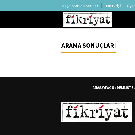
Sıkça Sorulan Sorular
Üye Girişi
Üye 
ARAMA SONUÇLARI
ANASAYFA
GÜNDEM
LİSTE