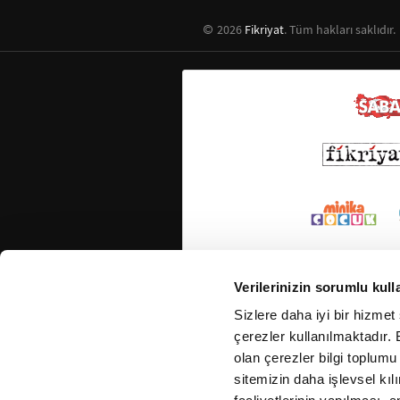
2026
Fikriyat
. Tüm hakları saklıdır.
Verilerinizin sorumlu kull
Sizlere daha iyi bir hizmet
çerezler kullanılmaktadır. B
olan çerezler bilgi toplumu
sitemizin daha işlevsel kıl