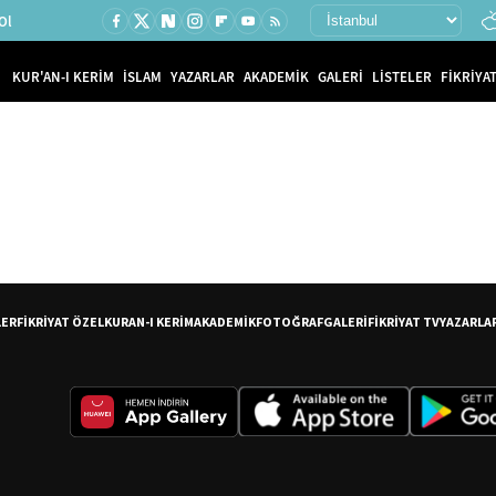
Ol
KUR'AN-I KERİM
İSLAM
YAZARLAR
AKADEMİK
GALERİ
LİSTELER
FİKRİYAT
LER
FİKRİYAT ÖZEL
KURAN-I KERİM
AKADEMİK
FOTOĞRAF
GALERİ
FİKRİYAT TV
YAZARLA