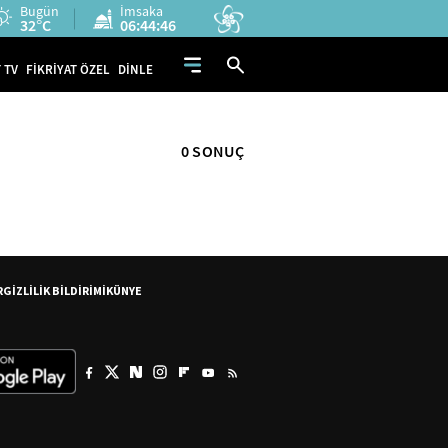
Bugün
İmsaka
32°C
06:44:46
 TV
FİKRİYAT ÖZEL
DİNLE
0 SONUÇ
R
GİZLİLİK BİLDİRİMİ
KÜNYE