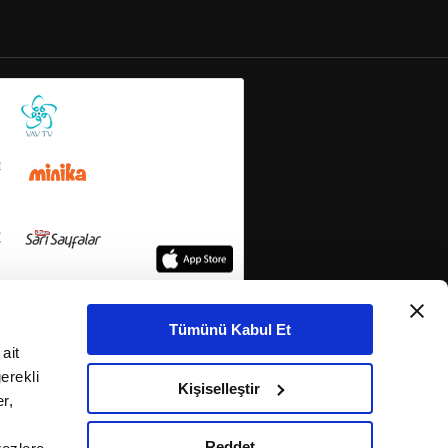
Tümünü Kabul Et
ait
erekli
Kişiselleştir
r,
Reddet