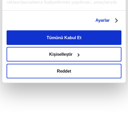
reklam/pazarlama faaliyetlerinin yapılması, amaçlarıyla
sınırlı olarak açık rızanız dahilinde kullanılacaktır.
Çerezlere ilişkin tercihlerinizi çerez paneli vasıtasıyla
Ayarlar
belirleyebilirsiniz. Çerezlere ilişkin detaylı bilgi için
Ayarlar butonuna tıklayabilir,
Çerez Bilgilendirme
Metnimizi ziyaret edebilirsiniz.
Tümünü Kabul Et
6698 sayılı Kişisel Verilerin Korunması Kanunu uyarınca
hazırlanmış olan İnternet Sitesi Aydınlatma Metnimizi
Kişiselleştir
okumak ve sitemizi ziyaretiniz kapsamında
gerçekleştirilen veri işleme faaliyetleri ile ilgili daha
detaylı bilgi almak için lütfen
tıklayınız.
Reddet