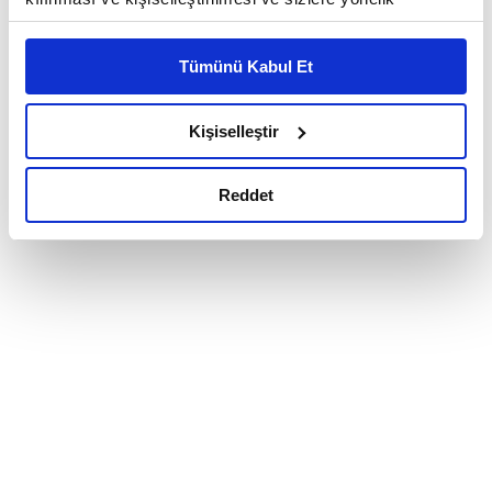
reklam/pazarlama faaliyetlerinin yapılması, amaçlarıyla
sınırlı olarak açık rızanız dahilinde kullanılacaktır.
Tümünü Kabul Et
Çerezlere ilişkin tercihlerinizi çerez paneli vasıtasıyla
belirleyebilirsiniz. Çerezlere ilişkin detaylı bilgi için
Ayarlar butonuna tıklayabilir,
Çerez Bilgilendirme
Kişiselleştir
Metnimizi ziyaret edebilirsiniz.
6698 sayılı Kişisel Verilerin Korunması Kanunu uyarınca
Reddet
hazırlanmış olan İnternet Sitesi Aydınlatma Metnimizi
okumak ve sitemizi ziyaretiniz kapsamında
gerçekleştirilen veri işleme faaliyetleri ile ilgili daha
detaylı bilgi almak için lütfen
tıklayınız.