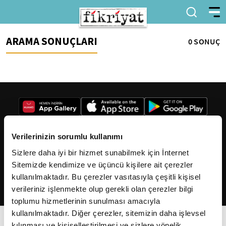
ARAMA SONUÇLARI
0 SONUÇ
Verilerinizin sorumlu kullanımı
Sizlere daha iyi bir hizmet sunabilmek için İnternet
2026
Fikriyat
. Tüm hakları saklıdır.
Sitemizde kendimize ve üçüncü kişilere ait çerezler
kullanılmaktadır. Bu çerezler vasıtasıyla çeşitli kişisel
verileriniz işlenmekte olup gerekli olan çerezler bilgi
toplumu hizmetlerinin sunulması amacıyla
kullanılmaktadır. Diğer çerezler, sitemizin daha işlevsel
kılınması ve kişiselleştirilmesi ve sizlere yönelik