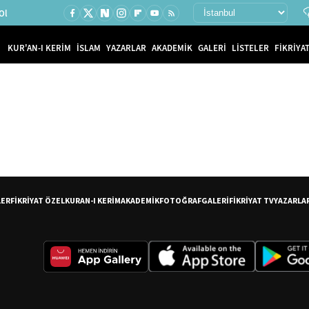
Ol
KUR'AN-I KERİM
İSLAM
YAZARLAR
AKADEMİK
GALERİ
LİSTELER
FİKRİYAT
LER
FİKRİYAT ÖZEL
KURAN-I KERİM
AKADEMİK
FOTOĞRAF
GALERİ
FİKRİYAT TV
YAZARLA