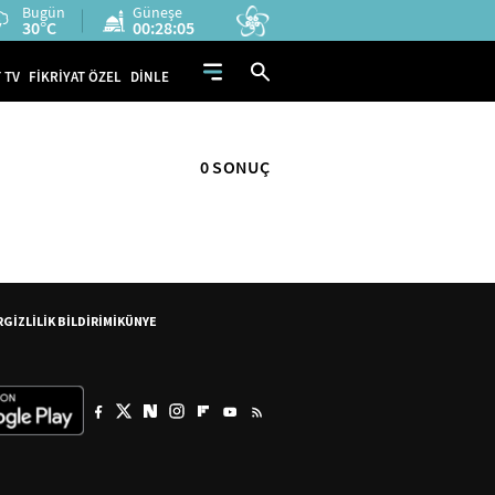
Bugün
Güneşe
30°C
00:28:05
 TV
FİKRİYAT ÖZEL
DİNLE
0 SONUÇ
R
GİZLİLİK BİLDİRİMİ
KÜNYE