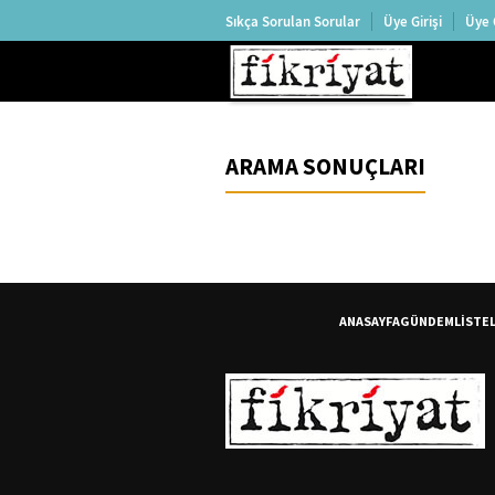
Sıkça Sorulan Sorular
Üye Girişi
Üye 
ARAMA SONUÇLARI
ANASAYFA
GÜNDEM
LİSTE