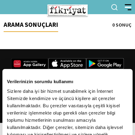
ARAMA SONUÇLARI
0 SONUÇ
Verilerinizin sorumlu kullanımı
Sizlere daha iyi bir hizmet sunabilmek için İnternet
2026
Fikriyat
. Tüm hakları saklıdır.
Sitemizde kendimize ve üçüncü kişilere ait çerezler
kullanılmaktadır. Bu çerezler vasıtasıyla çeşitli kişisel
verileriniz işlenmekte olup gerekli olan çerezler bilgi
toplumu hizmetlerinin sunulması amacıyla
kullanılmaktadır. Diğer çerezler, sitemizin daha işlevsel
kılınması ve kişiselleştirilmesi ve sizlere yönelik