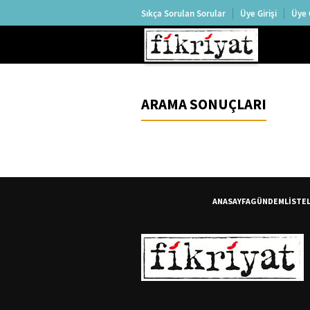
Sıkça Sorulan Sorular
Üye Girişi
Üye 
ARAMA SONUÇLARI
ANASAYFA
GÜNDEM
LİSTE