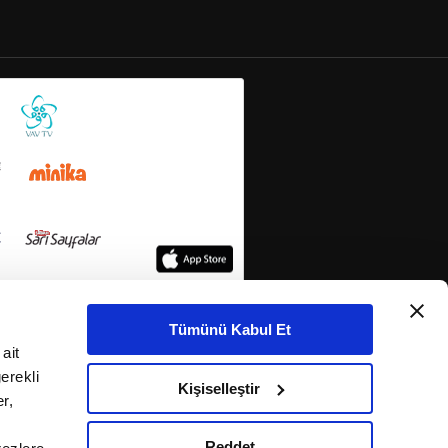
Tümünü Kabul Et
ait
erekli
Kişiselleştir
r,
Reddet