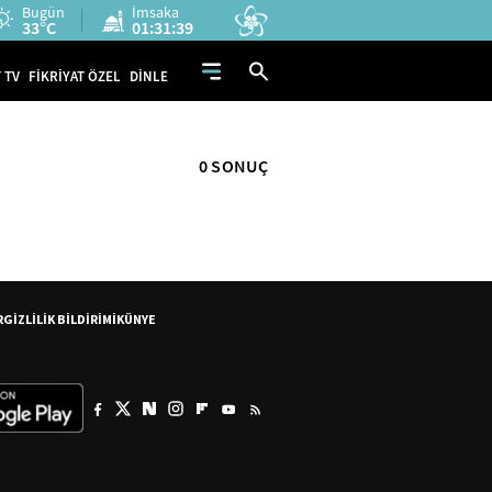
Bugün
İmsaka
33°C
01:31:39
 TV
FİKRİYAT ÖZEL
DİNLE
0 SONUÇ
R
GİZLİLİK BİLDİRİMİ
KÜNYE