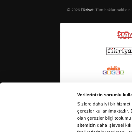
2026
Fikriyat
. Tüm hakları saklıdır.
Verilerinizin sorumlu kull
Sizlere daha iyi bir hizmet
çerezler kullanılmaktadır. B
olan çerezler bilgi toplumu
sitemizin daha işlevsel kıl