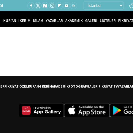
Ol
KUR'AN-I KERİM
İSLAM
YAZARLAR
AKADEMİK
GALERİ
LİSTELER
FİKRİYAT
LER
FİKRİYAT ÖZEL
KURAN-I KERİM
AKADEMİK
FOTOĞRAF
GALERİ
FİKRİYAT TV
YAZARLA