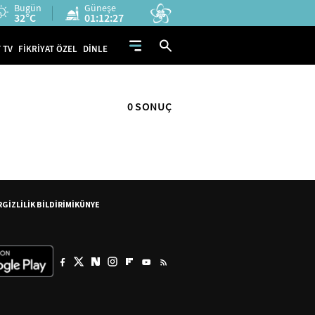
Bugün
Güneşe
32°C
01:12:27
 TV
FİKRİYAT ÖZEL
DİNLE
0 SONUÇ
R
GİZLİLİK BİLDİRİMİ
KÜNYE