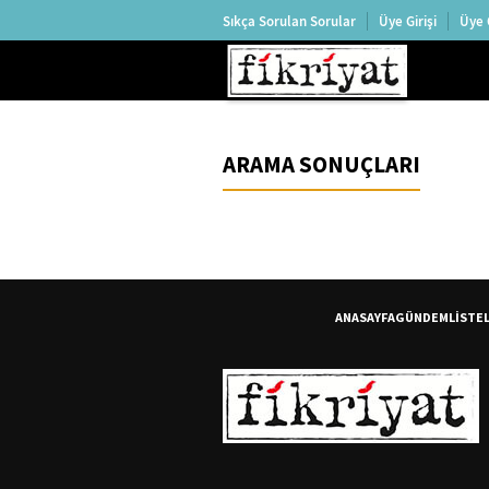
Sıkça Sorulan Sorular
Üye Girişi
Üye 
ARAMA SONUÇLARI
ANASAYFA
GÜNDEM
LİSTE