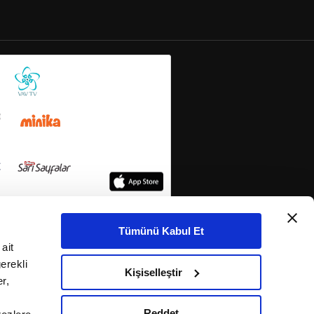
Tümünü Kabul Et
ait
erekli
Kişiselleştir
r,
Reddet