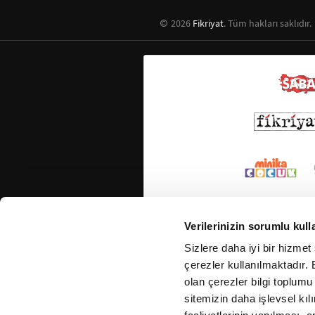
2026
Fikriyat
. Tüm hakları saklıdır.
Verilerinizin sorumlu kull
Sizlere daha iyi bir hizmet
çerezler kullanılmaktadır. B
olan çerezler bilgi toplumu
sitemizin daha işlevsel kıl