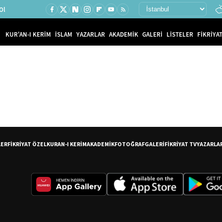
Ol
KUR'AN-I KERİM
İSLAM
YAZARLAR
AKADEMİK
GALERİ
LİSTELER
FİKRİYAT
LER
FİKRİYAT ÖZEL
KURAN-I KERİM
AKADEMİK
FOTOĞRAF
GALERİ
FİKRİYAT TV
YAZARLA