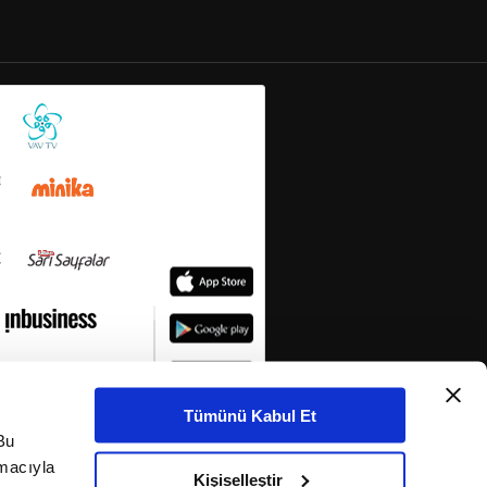
Tümünü Kabul Et
Bu
amacıyla
Kişiselleştir