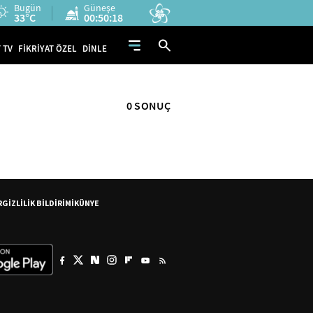
Bugün
Güneşe
33°C
00:50:17
 TV
FİKRİYAT ÖZEL
DİNLE
0 SONUÇ
R
GİZLİLİK BİLDİRİMİ
KÜNYE