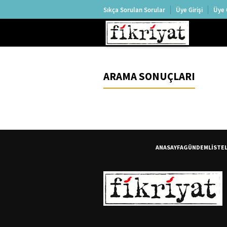
Sıkça Sorulan Sorular
Üye Girişi
Üye 
ARAMA SONUÇLARI
ANASAYFA
GÜNDEM
LİSTE