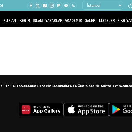
Ol
KUR'AN-I KERİM
İSLAM
YAZARLAR
AKADEMİK
GALERİ
LİSTELER
FİKRİYAT
LER
FİKRİYAT ÖZEL
KURAN-I KERİM
AKADEMİK
FOTOĞRAF
GALERİ
FİKRİYAT TV
YAZARLA