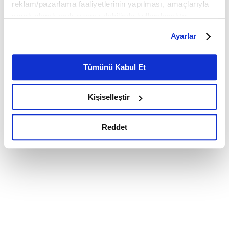
reklam/pazarlama faaliyetlerinin yapılması, amaçlarıyla
sınırlı olarak açık rızanız dahilinde kullanılacaktır.
Çerezlere ilişkin tercihlerinizi çerez paneli vasıtasıyla
Ayarlar
belirleyebilirsiniz. Çerezlere ilişkin detaylı bilgi için
Ayarlar butonuna tıklayabilir,
Çerez Bilgilendirme
Metnimizi ziyaret edebilirsiniz.
Tümünü Kabul Et
6698 sayılı Kişisel Verilerin Korunması Kanunu uyarınca
hazırlanmış olan İnternet Sitesi Aydınlatma Metnimizi
Kişiselleştir
okumak ve sitemizi ziyaretiniz kapsamında
gerçekleştirilen veri işleme faaliyetleri ile ilgili daha
detaylı bilgi almak için lütfen
tıklayınız.
Reddet