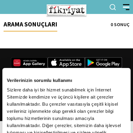
ARAMA SONUÇLARI
0 SONUÇ
Verilerinizin sorumlu kullanımı
Sizlere daha iyi bir hizmet sunabilmek için İnternet
2026
Fikriyat
. Tüm hakları saklıdır.
Sitemizde kendimize ve üçüncü kişilere ait çerezler
kullanılmaktadır. Bu çerezler vasıtasıyla çeşitli kişisel
verileriniz işlenmekte olup gerekli olan çerezler bilgi
toplumu hizmetlerinin sunulması amacıyla
kullanılmaktadır. Diğer çerezler, sitemizin daha işlevsel
kılınması ve kişiselleştirilmesi ve sizlere yönelik