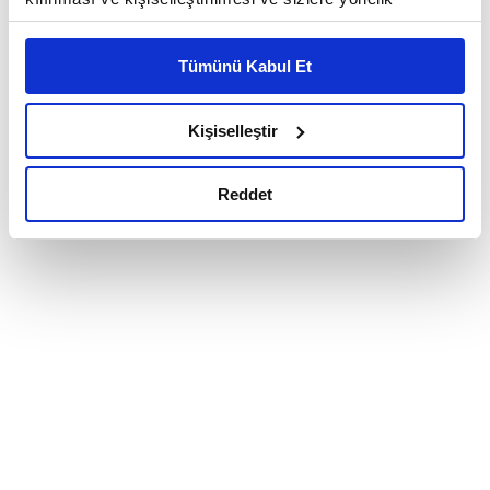
reklam/pazarlama faaliyetlerinin yapılması, amaçlarıyla
sınırlı olarak açık rızanız dahilinde kullanılacaktır.
Tümünü Kabul Et
Çerezlere ilişkin tercihlerinizi çerez paneli vasıtasıyla
belirleyebilirsiniz. Çerezlere ilişkin detaylı bilgi için
Ayarlar butonuna tıklayabilir,
Çerez Bilgilendirme
Kişiselleştir
Metnimizi ziyaret edebilirsiniz.
6698 sayılı Kişisel Verilerin Korunması Kanunu uyarınca
Reddet
hazırlanmış olan İnternet Sitesi Aydınlatma Metnimizi
okumak ve sitemizi ziyaretiniz kapsamında
gerçekleştirilen veri işleme faaliyetleri ile ilgili daha
detaylı bilgi almak için lütfen
tıklayınız.