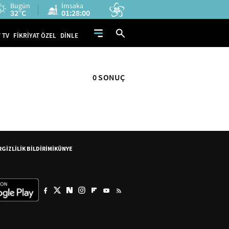
Bugün
İmsaka
32°C
01:28:00
 TV
FİKRİYAT ÖZEL
DİNLE
0 SONUÇ
R
GİZLİLİK BİLDİRİMİ
KÜNYE