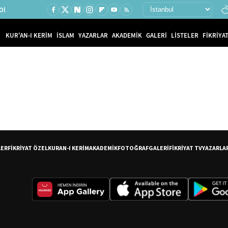
Ol
KUR'AN-I KERİM
İSLAM
YAZARLAR
AKADEMİK
GALERİ
LİSTELER
FİKRİYAT
LER
FİKRİYAT ÖZEL
KURAN-I KERİM
AKADEMİK
FOTOĞRAF
GALERİ
FİKRİYAT TV
YAZARLA