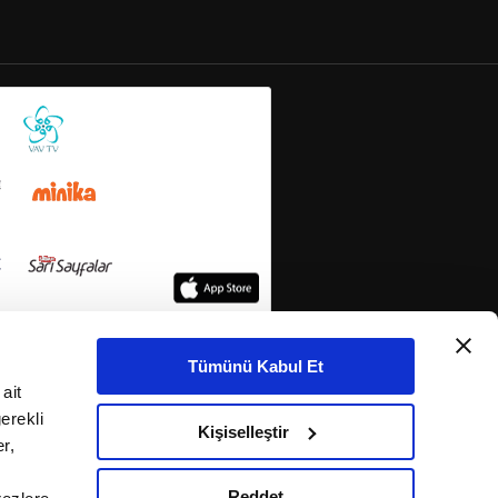
Tümünü Kabul Et
ait
erekli
Kişiselleştir
r,
Reddet