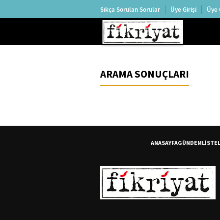
Sıkça Sorulan Sorular
Üye Girişi
Üye 
ARAMA SONUÇLARI
ANASAYFA
GÜNDEM
LİSTE