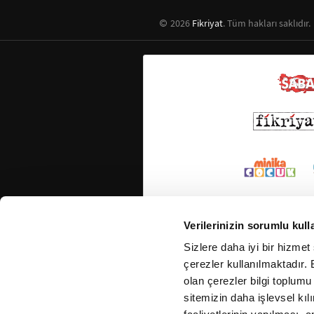
2026
Fikriyat
. Tüm hakları saklıdır.
Verilerinizin sorumlu kull
Sizlere daha iyi bir hizmet
çerezler kullanılmaktadır. B
olan çerezler bilgi toplumu
sitemizin daha işlevsel kıl