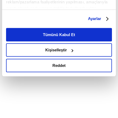
reklam/pazarlama faaliyetlerinin yapılması, amaçlarıyla
sınırlı olarak açık rızanız dahilinde kullanılacaktır.
Çerezlere ilişkin tercihlerinizi çerez paneli vasıtasıyla
Ayarlar
belirleyebilirsiniz. Çerezlere ilişkin detaylı bilgi için
Ayarlar butonuna tıklayabilir,
Çerez Bilgilendirme
Metnimizi ziyaret edebilirsiniz.
Tümünü Kabul Et
6698 sayılı Kişisel Verilerin Korunması Kanunu uyarınca
hazırlanmış olan İnternet Sitesi Aydınlatma Metnimizi
Kişiselleştir
okumak ve sitemizi ziyaretiniz kapsamında
gerçekleştirilen veri işleme faaliyetleri ile ilgili daha
detaylı bilgi almak için lütfen
tıklayınız.
Reddet