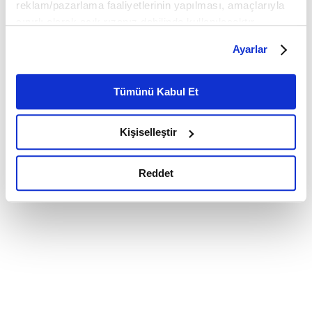
reklam/pazarlama faaliyetlerinin yapılması, amaçlarıyla
sınırlı olarak açık rızanız dahilinde kullanılacaktır.
Çerezlere ilişkin tercihlerinizi çerez paneli vasıtasıyla
Ayarlar
belirleyebilirsiniz. Çerezlere ilişkin detaylı bilgi için
Ayarlar butonuna tıklayabilir,
Çerez Bilgilendirme
Metnimizi ziyaret edebilirsiniz.
Tümünü Kabul Et
6698 sayılı Kişisel Verilerin Korunması Kanunu uyarınca
hazırlanmış olan İnternet Sitesi Aydınlatma Metnimizi
Kişiselleştir
okumak ve sitemizi ziyaretiniz kapsamında
gerçekleştirilen veri işleme faaliyetleri ile ilgili daha
detaylı bilgi almak için lütfen
tıklayınız.
Reddet