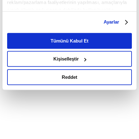
reklam/pazarlama faaliyetlerinin yapılması, amaçlarıyla
sınırlı olarak açık rızanız dahilinde kullanılacaktır.
Çerezlere ilişkin tercihlerinizi çerez paneli vasıtasıyla
Ayarlar
belirleyebilirsiniz. Çerezlere ilişkin detaylı bilgi için
Ayarlar butonuna tıklayabilir,
Çerez Bilgilendirme
Metnimizi ziyaret edebilirsiniz.
Tümünü Kabul Et
6698 sayılı Kişisel Verilerin Korunması Kanunu uyarınca
hazırlanmış olan İnternet Sitesi Aydınlatma Metnimizi
Kişiselleştir
okumak ve sitemizi ziyaretiniz kapsamında
gerçekleştirilen veri işleme faaliyetleri ile ilgili daha
detaylı bilgi almak için lütfen
tıklayınız.
Reddet