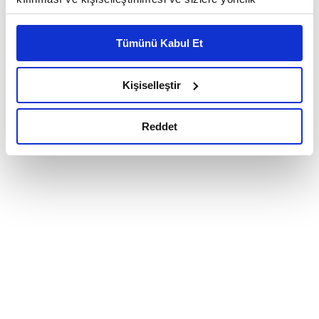
reklam/pazarlama faaliyetlerinin yapılması, amaçlarıyla
sınırlı olarak açık rızanız dahilinde kullanılacaktır.
Tümünü Kabul Et
Çerezlere ilişkin tercihlerinizi çerez paneli vasıtasıyla
belirleyebilirsiniz. Çerezlere ilişkin detaylı bilgi için
Ayarlar butonuna tıklayabilir,
Çerez Bilgilendirme
Kişiselleştir
Metnimizi ziyaret edebilirsiniz.
6698 sayılı Kişisel Verilerin Korunması Kanunu uyarınca
Reddet
hazırlanmış olan İnternet Sitesi Aydınlatma Metnimizi
okumak ve sitemizi ziyaretiniz kapsamında
gerçekleştirilen veri işleme faaliyetleri ile ilgili daha
detaylı bilgi almak için lütfen
tıklayınız.