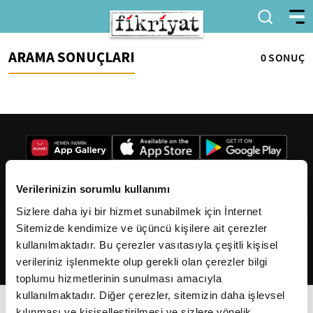
ARAMA SONUÇLARI
0 SONUÇ
Verilerinizin sorumlu kullanımı
Sizlere daha iyi bir hizmet sunabilmek için İnternet
2026
Fikriyat
. Tüm hakları saklıdır.
Sitemizde kendimize ve üçüncü kişilere ait çerezler
kullanılmaktadır. Bu çerezler vasıtasıyla çeşitli kişisel
verileriniz işlenmekte olup gerekli olan çerezler bilgi
toplumu hizmetlerinin sunulması amacıyla
kullanılmaktadır. Diğer çerezler, sitemizin daha işlevsel
kılınması ve kişiselleştirilmesi ve sizlere yönelik