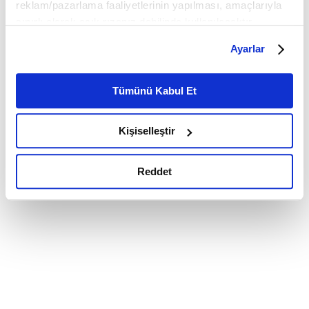
reklam/pazarlama faaliyetlerinin yapılması, amaçlarıyla
sınırlı olarak açık rızanız dahilinde kullanılacaktır.
Çerezlere ilişkin tercihlerinizi çerez paneli vasıtasıyla
Ayarlar
belirleyebilirsiniz. Çerezlere ilişkin detaylı bilgi için
Ayarlar butonuna tıklayabilir,
Çerez Bilgilendirme
Metnimizi ziyaret edebilirsiniz.
Tümünü Kabul Et
6698 sayılı Kişisel Verilerin Korunması Kanunu uyarınca
hazırlanmış olan İnternet Sitesi Aydınlatma Metnimizi
Kişiselleştir
okumak ve sitemizi ziyaretiniz kapsamında
gerçekleştirilen veri işleme faaliyetleri ile ilgili daha
detaylı bilgi almak için lütfen
tıklayınız.
Reddet