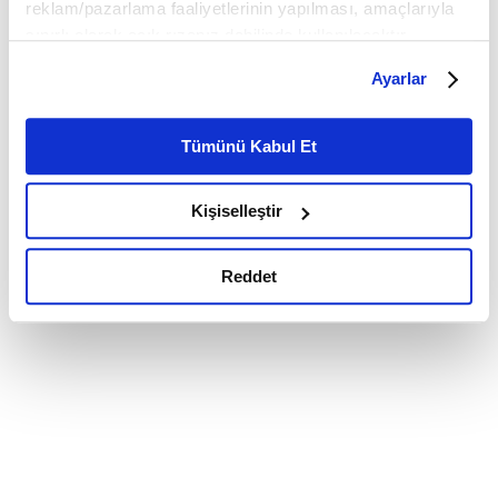
reklam/pazarlama faaliyetlerinin yapılması, amaçlarıyla
sınırlı olarak açık rızanız dahilinde kullanılacaktır.
Çerezlere ilişkin tercihlerinizi çerez paneli vasıtasıyla
Ayarlar
belirleyebilirsiniz. Çerezlere ilişkin detaylı bilgi için
Ayarlar butonuna tıklayabilir,
Çerez Bilgilendirme
Metnimizi ziyaret edebilirsiniz.
Tümünü Kabul Et
6698 sayılı Kişisel Verilerin Korunması Kanunu uyarınca
hazırlanmış olan İnternet Sitesi Aydınlatma Metnimizi
Kişiselleştir
okumak ve sitemizi ziyaretiniz kapsamında
gerçekleştirilen veri işleme faaliyetleri ile ilgili daha
detaylı bilgi almak için lütfen
tıklayınız.
Reddet