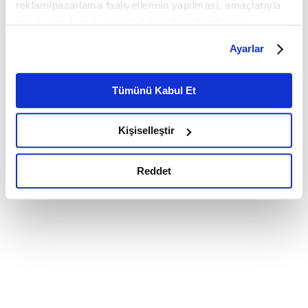
reklam/pazarlama faaliyetlerinin yapılması, amaçlarıyla
sınırlı olarak açık rızanız dahilinde kullanılacaktır.
Çerezlere ilişkin tercihlerinizi çerez paneli vasıtasıyla
Ayarlar
belirleyebilirsiniz. Çerezlere ilişkin detaylı bilgi için
Ayarlar butonuna tıklayabilir,
Çerez Bilgilendirme
Metnimizi ziyaret edebilirsiniz.
Tümünü Kabul Et
6698 sayılı Kişisel Verilerin Korunması Kanunu uyarınca
hazırlanmış olan İnternet Sitesi Aydınlatma Metnimizi
Kişiselleştir
okumak ve sitemizi ziyaretiniz kapsamında
gerçekleştirilen veri işleme faaliyetleri ile ilgili daha
detaylı bilgi almak için lütfen
tıklayınız.
Reddet