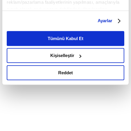
reklam/pazarlama faaliyetlerinin yapılması, amaçlarıyla
sınırlı olarak açık rızanız dahilinde kullanılacaktır.
Çerezlere ilişkin tercihlerinizi çerez paneli vasıtasıyla
Ayarlar
belirleyebilirsiniz. Çerezlere ilişkin detaylı bilgi için
Ayarlar butonuna tıklayabilir,
Çerez Bilgilendirme
Metnimizi ziyaret edebilirsiniz.
Tümünü Kabul Et
6698 sayılı Kişisel Verilerin Korunması Kanunu uyarınca
hazırlanmış olan İnternet Sitesi Aydınlatma Metnimizi
Kişiselleştir
okumak ve sitemizi ziyaretiniz kapsamında
gerçekleştirilen veri işleme faaliyetleri ile ilgili daha
detaylı bilgi almak için lütfen
tıklayınız.
Reddet