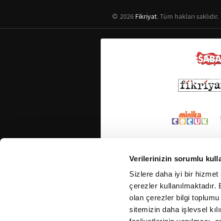
2026
Fikriyat
. Tüm hakları saklıdır.
Verilerinizin sorumlu kull
Sizlere daha iyi bir hizmet
çerezler kullanılmaktadır. B
olan çerezler bilgi toplumu
sitemizin daha işlevsel kıl