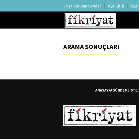
Sıkça Sorulan Sorular
Üye Girişi
Üye 
ARAMA SONUÇLARI
ANASAYFA
GÜNDEM
LİSTE