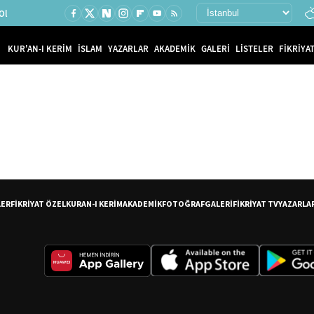
Ol
KUR'AN-I KERİM
İSLAM
YAZARLAR
AKADEMİK
GALERİ
LİSTELER
FİKRİYAT
LER
FİKRİYAT ÖZEL
KURAN-I KERİM
AKADEMİK
FOTOĞRAF
GALERİ
FİKRİYAT TV
YAZARLA