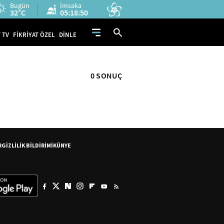
Bugün
İmsaka
32°C
05:18:50
 TV
FİKRİYAT ÖZEL
DİNLE
0 SONUÇ
R
GİZLİLİK BİLDİRİMİ
KÜNYE