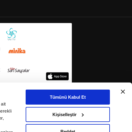
Tümünü Kabul Et
ait
erekli
Kişiselleştir
r,
Reddet