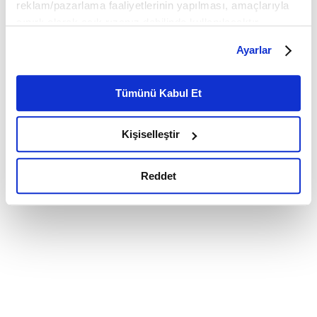
reklam/pazarlama faaliyetlerinin yapılması, amaçlarıyla
sınırlı olarak açık rızanız dahilinde kullanılacaktır.
Çerezlere ilişkin tercihlerinizi çerez paneli vasıtasıyla
Ayarlar
belirleyebilirsiniz. Çerezlere ilişkin detaylı bilgi için
Ayarlar butonuna tıklayabilir,
Çerez Bilgilendirme
Metnimizi ziyaret edebilirsiniz.
Tümünü Kabul Et
6698 sayılı Kişisel Verilerin Korunması Kanunu uyarınca
hazırlanmış olan İnternet Sitesi Aydınlatma Metnimizi
Kişiselleştir
okumak ve sitemizi ziyaretiniz kapsamında
gerçekleştirilen veri işleme faaliyetleri ile ilgili daha
detaylı bilgi almak için lütfen
tıklayınız.
Reddet