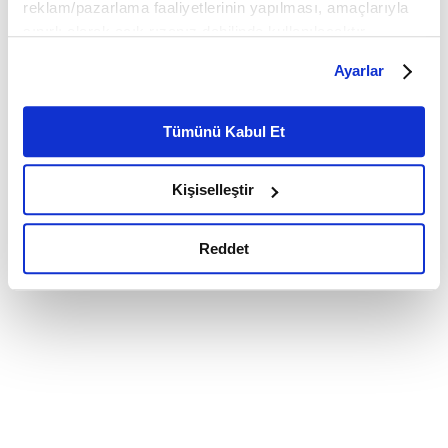
reklam/pazarlama faaliyetlerinin yapılması, amaçlarıyla
sınırlı olarak açık rızanız dahilinde kullanılacaktır.
Çerezlere ilişkin tercihlerinizi çerez paneli vasıtasıyla
Ayarlar
belirleyebilirsiniz. Çerezlere ilişkin detaylı bilgi için
Ayarlar butonuna tıklayabilir,
Çerez Bilgilendirme
Metnimizi ziyaret edebilirsiniz.
Tümünü Kabul Et
6698 sayılı Kişisel Verilerin Korunması Kanunu uyarınca
hazırlanmış olan İnternet Sitesi Aydınlatma Metnimizi
Kişiselleştir
okumak ve sitemizi ziyaretiniz kapsamında
gerçekleştirilen veri işleme faaliyetleri ile ilgili daha
detaylı bilgi almak için lütfen
tıklayınız.
Reddet