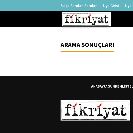
Sıkça Sorulan Sorular
Üye Girişi
Üye 
ARAMA SONUÇLARI
ANASAYFA
GÜNDEM
LİSTE