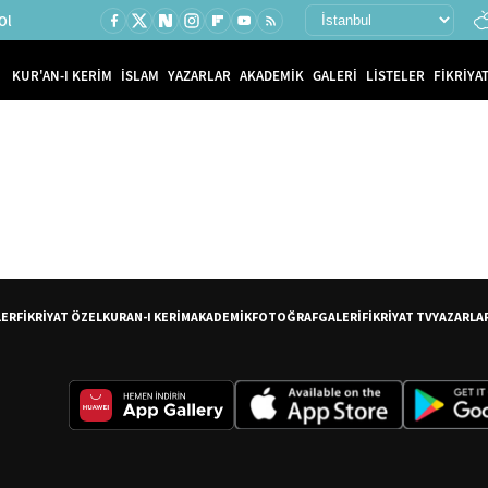
Ol
KUR'AN-I KERİM
İSLAM
YAZARLAR
AKADEMİK
GALERİ
LİSTELER
FİKRİYAT
LER
FİKRİYAT ÖZEL
KURAN-I KERİM
AKADEMİK
FOTOĞRAF
GALERİ
FİKRİYAT TV
YAZARLA