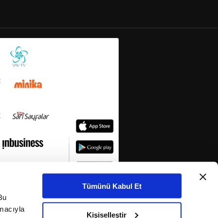
Tümünü Kabul Et
Bu
amacıyla
Kişiselleştir