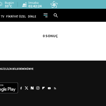
Bugün
İmsaka
33°C
01:42:24
 TV
FİKRİYAT ÖZEL
DİNLE
0 SONUÇ
R
GİZLİLİK BİLDİRİMİ
KÜNYE