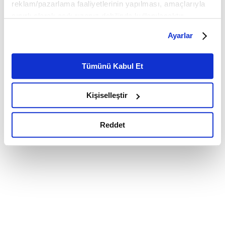
reklam/pazarlama faaliyetlerinin yapılması, amaçlarıyla
sınırlı olarak açık rızanız dahilinde kullanılacaktır.
Çerezlere ilişkin tercihlerinizi çerez paneli vasıtasıyla
Ayarlar
belirleyebilirsiniz. Çerezlere ilişkin detaylı bilgi için
Ayarlar butonuna tıklayabilir,
Çerez Bilgilendirme
Metnimizi ziyaret edebilirsiniz.
Tümünü Kabul Et
6698 sayılı Kişisel Verilerin Korunması Kanunu uyarınca
hazırlanmış olan İnternet Sitesi Aydınlatma Metnimizi
Kişiselleştir
okumak ve sitemizi ziyaretiniz kapsamında
gerçekleştirilen veri işleme faaliyetleri ile ilgili daha
detaylı bilgi almak için lütfen
tıklayınız.
Reddet