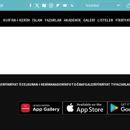
Ol
KUR'AN-I KERİM
İSLAM
YAZARLAR
AKADEMİK
GALERİ
LİSTELER
FİKRİYAT
LER
FİKRİYAT ÖZEL
KURAN-I KERİM
AKADEMİK
FOTOĞRAF
GALERİ
FİKRİYAT TV
YAZARLA