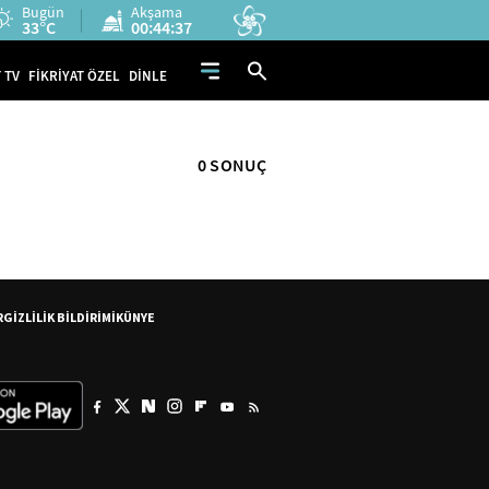
Bugün
Akşama
33°C
00:44:37
 TV
FİKRİYAT ÖZEL
DİNLE
0 SONUÇ
R
GİZLİLİK BİLDİRİMİ
KÜNYE