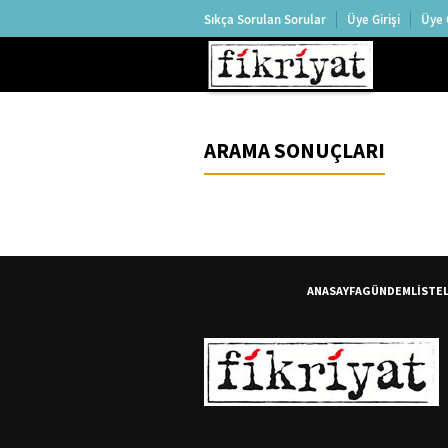
Sıkça Sorulan Sorular
Üye Girişi
Üye 
ARAMA SONUÇLARI
ANASAYFA
GÜNDEM
LİSTE