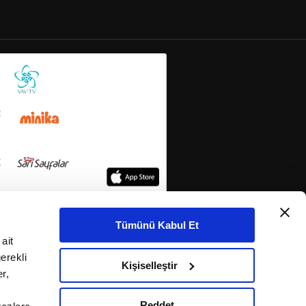
Tümünü Kabul Et
ait
erekli
Kişiselleştir
r,
Reddet