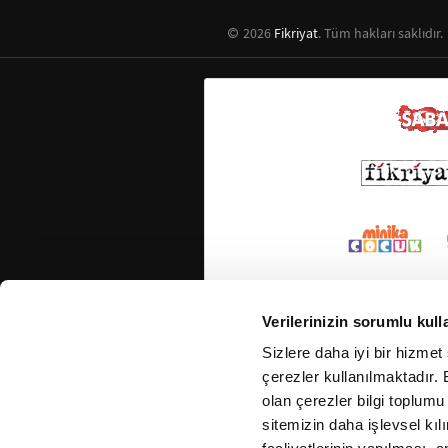
2026
Fikriyat
. Tüm hakları saklıdır.
Verilerinizin sorumlu kull
Sizlere daha iyi bir hizmet
çerezler kullanılmaktadır. B
olan çerezler bilgi toplumu
sitemizin daha işlevsel kıl