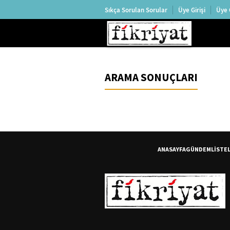
Sıkça Sorulan Sorular
Üye Girişi
Üye 
ARAMA SONUÇLARI
ANASAYFA
GÜNDEM
LİSTE