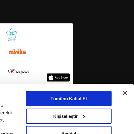
Tümünü Kabul Et
ait
erekli
Kişiselleştir
r,
Reddet