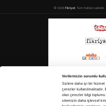
2026
Fikriyat
. Tüm hakları saklıdır.
Verilerinizin sorumlu kull
Sizlere daha iyi bir hizmet
çerezler kullanılmaktadır. B
olan çerezler bilgi toplumu
sitemizin daha işlevsel kıl