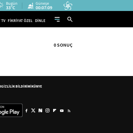
Bugün
Güneşe
33°C
00:07:09
 TV
FİKRİYAT ÖZEL
DİNLE
0 SONUÇ
R
GİZLİLİK BİLDİRİMİ
KÜNYE