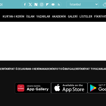
Ol
KUR'AN-I KERİM
İSLAM
YAZARLAR
AKADEMİK
GALERİ
LİSTELER
FİKRİYAT
LER
FİKRİYAT ÖZEL
KURAN-I KERİM
AKADEMİK
FOTOĞRAF
GALERİ
FİKRİYAT TV
YAZARLA