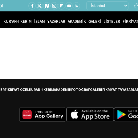
Ol
KUR'AN-I KERİM
İSLAM
YAZARLAR
AKADEMİK
GALERİ
LİSTELER
FİKRİYAT
LER
FİKRİYAT ÖZEL
KURAN-I KERİM
AKADEMİK
FOTOĞRAF
GALERİ
FİKRİYAT TV
YAZARLA