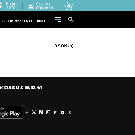
Bugün
Akşama
32°C
00:44:33
 TV
FİKRİYAT ÖZEL
DİNLE
0 SONUÇ
R
GİZLİLİK BİLDİRİMİ
KÜNYE