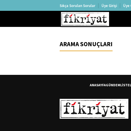
Sıkça Sorulan Sorular
Üye Girişi
Üye 
ARAMA SONUÇLARI
ANASAYFA
GÜNDEM
LİSTE