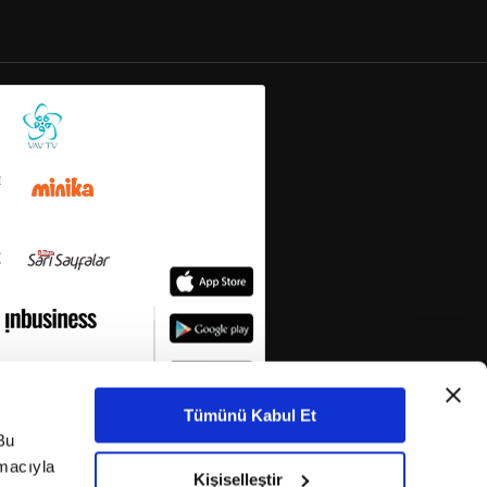
Tümünü Kabul Et
Bu
amacıyla
Kişiselleştir