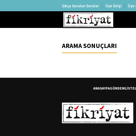
Sıkça Sorulan Sorular
Üye Girişi
Üye 
ARAMA SONUÇLARI
ANASAYFA
GÜNDEM
LİSTE