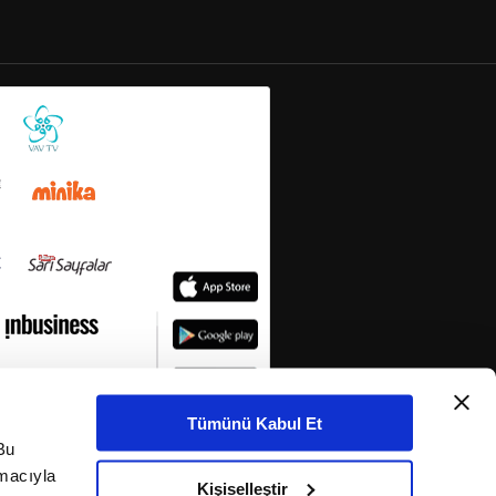
Tümünü Kabul Et
Bu
amacıyla
Kişiselleştir