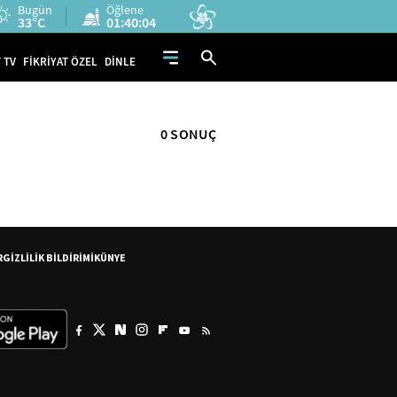
Bugün
Öğlene
33°C
01:40:03
 TV
FİKRİYAT ÖZEL
DİNLE
0 SONUÇ
R
GİZLİLİK BİLDİRİMİ
KÜNYE