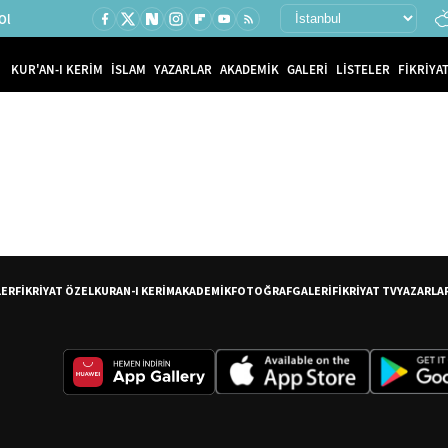
Ol
KUR'AN-I KERİM
İSLAM
YAZARLAR
AKADEMİK
GALERİ
LİSTELER
FİKRİYAT
LER
FİKRİYAT ÖZEL
KURAN-I KERİM
AKADEMİK
FOTOĞRAF
GALERİ
FİKRİYAT TV
YAZARLA