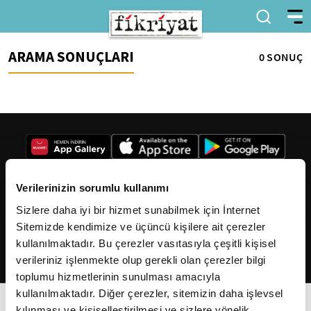
ARAMA SONUÇLARI
0 SONUÇ
Verilerinizin sorumlu kullanımı
Sizlere daha iyi bir hizmet sunabilmek için İnternet
2026
Fikriyat
. Tüm hakları saklıdır.
Sitemizde kendimize ve üçüncü kişilere ait çerezler
kullanılmaktadır. Bu çerezler vasıtasıyla çeşitli kişisel
verileriniz işlenmekte olup gerekli olan çerezler bilgi
toplumu hizmetlerinin sunulması amacıyla
kullanılmaktadır. Diğer çerezler, sitemizin daha işlevsel
kılınması ve kişiselleştirilmesi ve sizlere yönelik