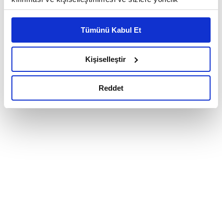
reklam/pazarlama faaliyetlerinin yapılması, amaçlarıyla
sınırlı olarak açık rızanız dahilinde kullanılacaktır.
Tümünü Kabul Et
Çerezlere ilişkin tercihlerinizi çerez paneli vasıtasıyla
belirleyebilirsiniz. Çerezlere ilişkin detaylı bilgi için
Ayarlar butonuna tıklayabilir,
Çerez Bilgilendirme
Kişiselleştir
Metnimizi ziyaret edebilirsiniz.
6698 sayılı Kişisel Verilerin Korunması Kanunu uyarınca
Reddet
hazırlanmış olan İnternet Sitesi Aydınlatma Metnimizi
okumak ve sitemizi ziyaretiniz kapsamında
gerçekleştirilen veri işleme faaliyetleri ile ilgili daha
detaylı bilgi almak için lütfen
tıklayınız.