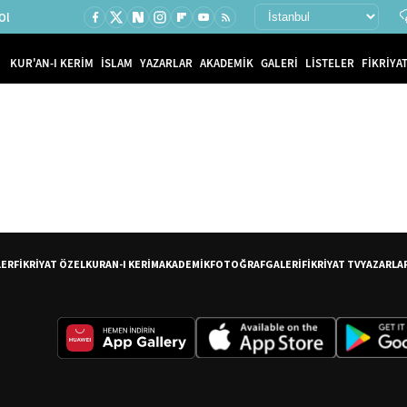
Ol
KUR'AN-I KERİM
İSLAM
YAZARLAR
AKADEMİK
GALERİ
LİSTELER
FİKRİYAT
LER
FİKRİYAT ÖZEL
KURAN-I KERİM
AKADEMİK
FOTOĞRAF
GALERİ
FİKRİYAT TV
YAZARLA