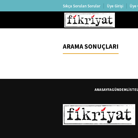
Sıkça Sorulan Sorular
Üye Girişi
Üye 
ARAMA SONUÇLARI
ANASAYFA
GÜNDEM
LİSTE