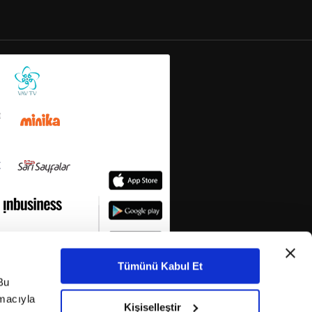
Tümünü Kabul Et
Bu
amacıyla
Kişiselleştir