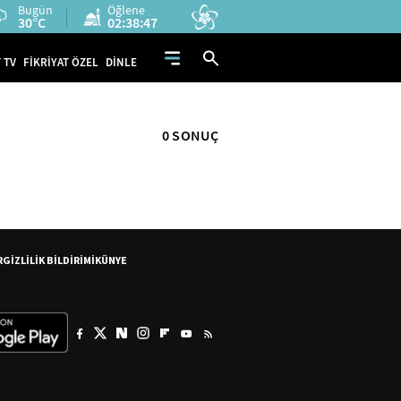
Bugün
Öğlene
30°C
02:38:46
 TV
FİKRİYAT ÖZEL
DİNLE
0 SONUÇ
R
GİZLİLİK BİLDİRİMİ
KÜNYE